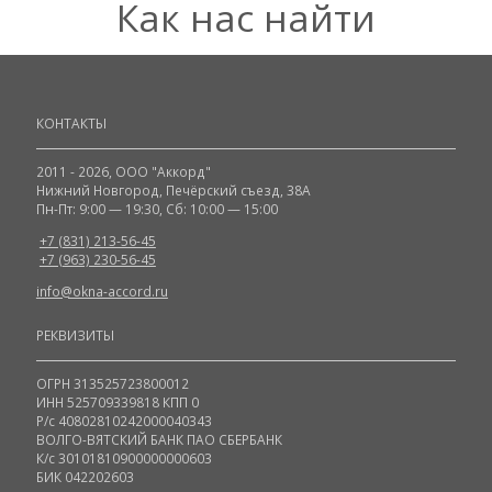
Как нас найти
КОНТАКТЫ
2011 - 2026, ООО "Аккорд"
Нижний Новгород, Печёрский съезд, 38А
Пн-Пт: 9:00 — 19:30, Сб: 10:00 — 15:00
+7 (831) 213-56-45
+7 (963) 230-56-45
info@okna-accord.ru
РЕКВИЗИТЫ
ОГРН 313525723800012
ИНН 525709339818 КПП 0
Р/c 40802810242000040343
ВОЛГО-ВЯТСКИЙ БАНК ПАО СБЕРБАНК
К/с 30101810900000000603
БИК 042202603